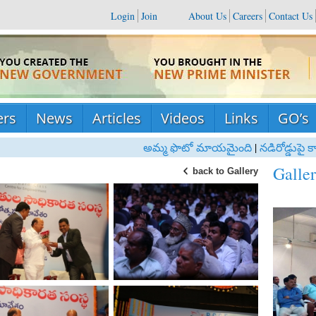
Login
Join
About Us
Careers
Contact Us
rs
News
Articles
Videos
Links
GO’s
అమ్మ ఫొటో మాయమైంది
|
నడిరోడ్డుపై కార
Galle
back to Gallery