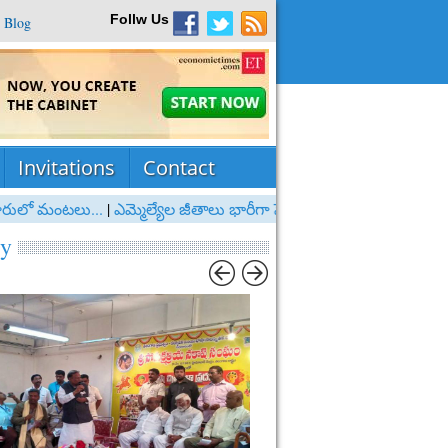
Follw Us
Blog
Invitations
Contact
ులో మంటలు...
|
ఎమ్మెల్యేల జీతాలు భారీగా పెంపు!
|
డ్రగ్స్ రాకెట్‌పై స్పందించిన
ry