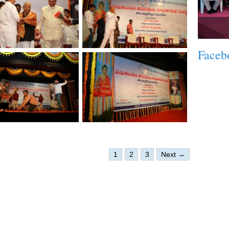
Faceb
1
2
3
Next →