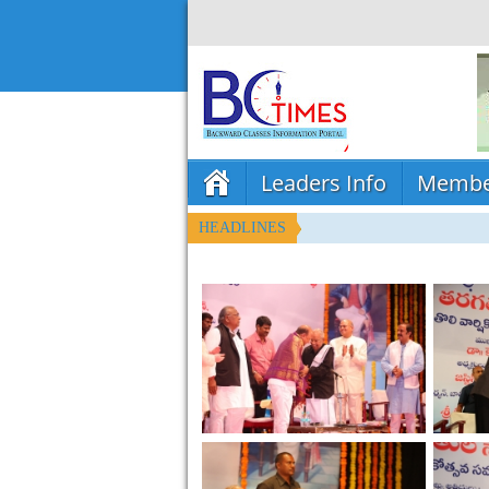
Leaders Info
Membe
HEADLINES